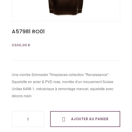
A57981 RO01
3 500,00 €
Une montre Schroeder TImepieces collection "Renaissance"
Squelette en acier & PVD rose, montée d'un mouvement Suisse
Unitas 6498-1, mécanique à remontage manuel, squelette avec
décors main.
AJOUTER AU PANIER