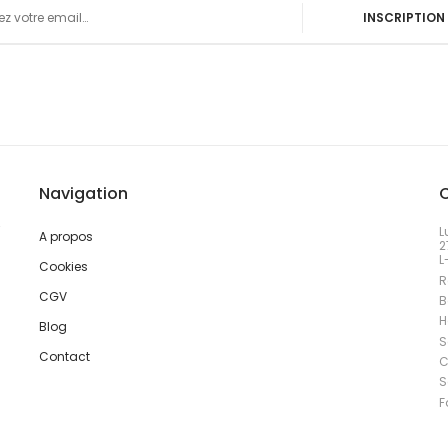
INSCRIPTION
Navigation
L
A propos
2
L
Cookies
R
CGV
B
H
Blog
S
Contact
C
S
F