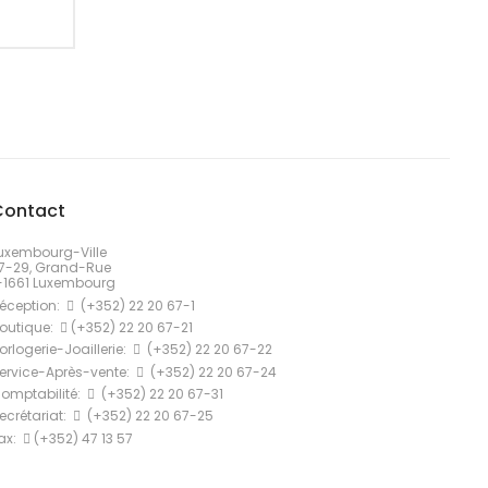
Contact
uxembourg-Ville
7-29, Grand-Rue
-1661 Luxembourg
éception:
(+352) 22 20 67-1
outique:
(+352) 22 20 67-21
orlogerie-Joaillerie:
(+352) 22 20 67-22
ervice-Après-vente:
(+352) 22 20 67-24
omptabilité:
(+352) 22 20 67-31
ecrétariat:
(+352) 22 20 67-25
ax:
(+352) 47 13 57